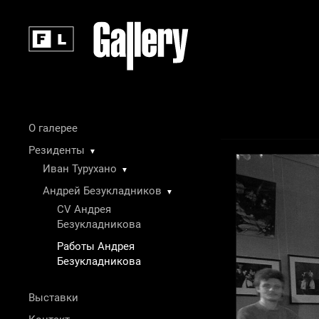
О галерее
Резиденты
▼
Иван Турухано
▼
Андрей Безукладников
▼
CV Андрея
Безукладникова
Работы Андрея
Безукладникова
Выставки