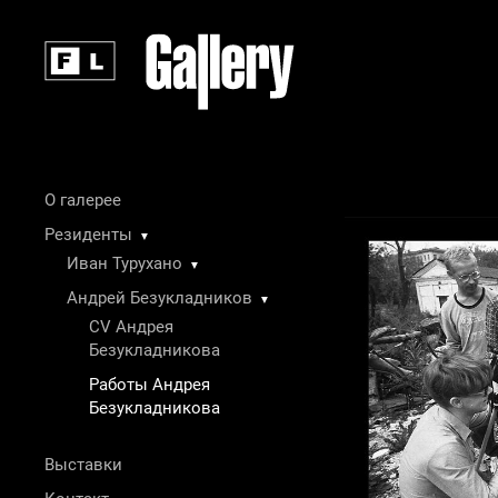
О галерее
Резиденты
▼
Иван Турухано
▼
Андрей Безукладников
▼
CV Андрея
Безукладникова
Работы Андрея
Безукладникова
Выставки