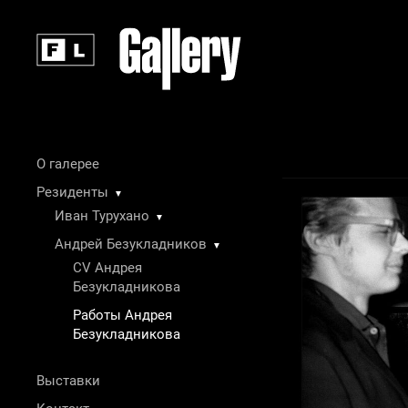
О галерее
Резиденты
▼
Иван Турухано
▼
Андрей Безукладников
▼
CV Андрея
Безукладникова
Работы Андрея
Безукладникова
Выставки