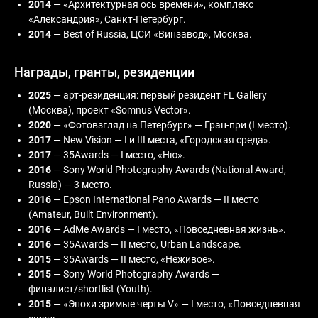
2014
— «Архитектурная ось времени», комплекс
«Александрия», Санкт-Петербург.
2014
— Best of Russia, ЦСИ «Винзавод», Москва.
Награды, гранты, резиденции
2025
— арт-резиденция: первый резидент FL Gallery
(Москва), проект «Somnus Vector».
2020
— «Фотовзгляд на Петербург» — Гран-при (I место).
2017
— New Vision — I и III места, «Городская среда».
2017
— 35Awards — I место, «Ню».
2016
— Sony World Photography Awards (National Award,
Russia) — 3 место.
2016
— Epson International Pano Awards — II место
(Amateur, Built Environment).
2016
— AdMe Awards — I место, «Повседневная жизнь».
2016
— 35Awards — II место, Urban Landscape.
2015
— 35Awards — II место, «Неживое».
2015
— Sony World Photography Awards —
финалист/shortlist (Youth).
2015
— «Эпохи зримые черты V» — I место, «Повседневная